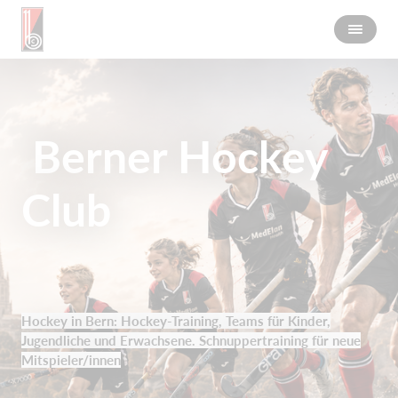
Berner Hockey
Club
Hockey in Bern: Hockey-Training, Teams für Kinder,
Jugendliche und Erwachsene. Schnuppertraining für neue
Mitspieler/innen